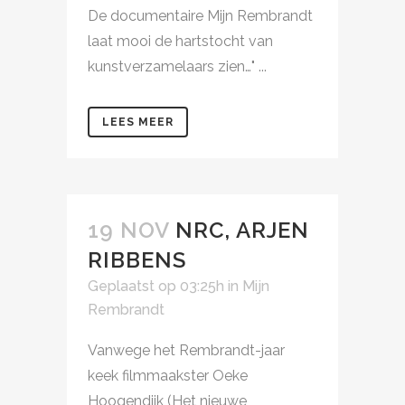
De documentaire Mijn Rembrandt
laat mooi de hartstocht van
kunstverzamelaars zien…" ...
LEES MEER
19 NOV
NRC, ARJEN
RIBBENS
Geplaatst op 03:25h
in
Mijn
Rembrandt
Vanwege het Rembrandt-jaar
keek filmmaakster Oeke
Hoogendijk (Het nieuwe