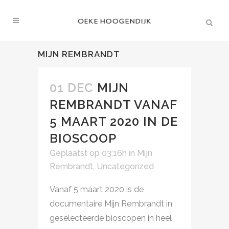
MIJN REMBRANDT
01 DEC
MIJN
REMBRANDT VANAF
5 MAART 2020 IN DE
BIOSCOOP
Geplaatst op 03:16h
in
Mijn
Rembrandt
,
Uncategorized
Vanaf 5 maart 2020 is de
documentaire Mijn Rembrandt in
geselecteerde bioscopen in heel