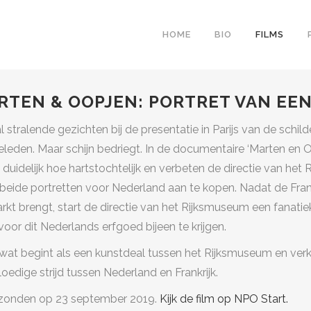
HOME
BIO
FILMS
RTEN & OOPJEN: PORTRET VAN EEN
l stralende gezichten bij de presentatie in Parijs van de schi
geleden. Maar schijn bedriegt. In de documentaire ‘Marten en O
jk duidelijk hoe hartstochtelijk en verbeten de directie van h
beide portretten voor Nederland aan te kopen. Nadat de Fran
rkt brengt, start de directie van het Rijksmuseum een fanat
voor dit Nederlands erfgoed bijeen te krijgen.
wat begint als een kunstdeal tussen het Rijksmuseum en verko
oedige strijd tussen Nederland en Frankrijk.
zonden op 23 september 2019.
Kijk de film op NPO Start.