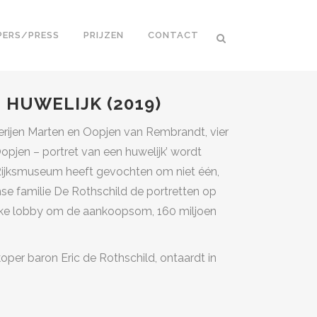
PERS/PRESS
PRIJZEN
CONTACT
 HUWELIJK (2019)
lderijen Marten en Oopjen van Rembrandt, vier
opjen – portret van een huwelijk’ wordt
et Rijksmuseum heeft gevochten om niet één,
se familie De Rothschild de portretten op
ieke lobby om de aankoopsom, 160 miljoen
per baron Eric de Rothschild, ontaardt in