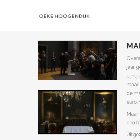
MA
Overa
jaar 
pijnli
maar 
de ma
euro, 
Maar 
een bl
Uitge