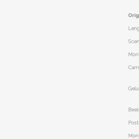
Orig
Leng
Scen
Mont
Came
Gelu
Beel
Post
Mont