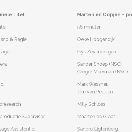
inele Titel:
Marten en Oopjen – po
te:
56 minuten
ario & Regie:
Oeke Hoogendijk
age:
Gys Zevenbergen
ra:
Sander Snoep (NSC),
Gregor Meerman (NSC)
id:
Mark Wessner,
Tim van Peppen
dresearch
Milly Schloss
productie Supervisor
Maarten de Graaf
age Assistentie:
Sandro Ligtenberg