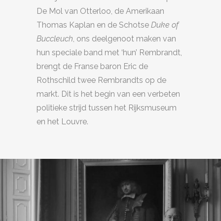
De Mol van Otterloo, de Amerikaan
Thomas Kaplan en de Schotse
Duke of
Buccleuch
, ons deelgenoot maken van
hun speciale band met ‘hun’ Rembrandt,
brengt de Franse baron Eric de
Rothschild twee Rembrandts op de
markt. Dit is het begin van een verbeten
politieke strijd tussen het Rijksmuseum
en het Louvre.