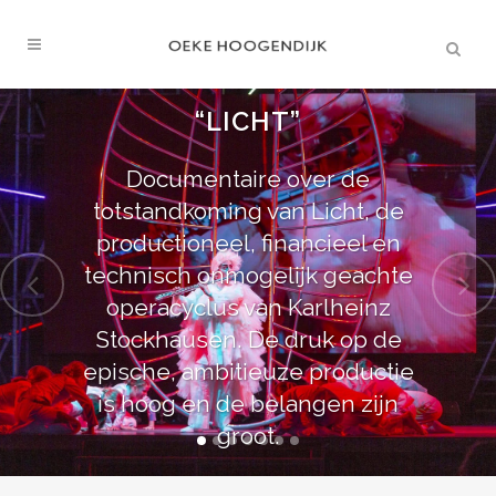
“LICHT”
Documentaire over de
totstandkoming van Licht, de
productioneel, financieel en
technisch onmogelijk geachte
operacyclus van Karlheinz
Stockhausen. De druk op de
epische, ambitieuze productie
is hoog en de belangen zijn
groot.
KIJK BIJ NPO START