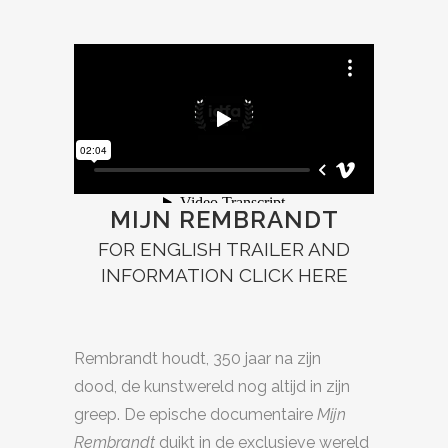
MEER INFORMATIE
MIJN REMBRANDT
FOR ENGLISH TRAILER AND
INFORMATION
CLICK HERE
Rembrandt houdt, 350 jaar na zijn
dood, de kunstwereld nog altijd in zijn
greep. De epische documentaire
Mijn
Rembrandt
duikt in de exclusieve wereld