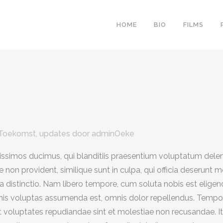
HOME
BIO
FILMS
 Toekomst
,
updates
door
adminOeke
issimos ducimus, qui blanditiis praesentium voluptatum deleni
 non provident, similique sunt in culpa, qui officia deserunt m
a distinctio. Nam libero tempore, cum soluta nobis est eligend
s voluptas assumenda est, omnis dolor repellendus. Tempori
et voluptates repudiandae sint et molestiae non recusandae. I