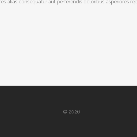
res alias consequatur aut perferendis doloribus asperiores rep
© 2026