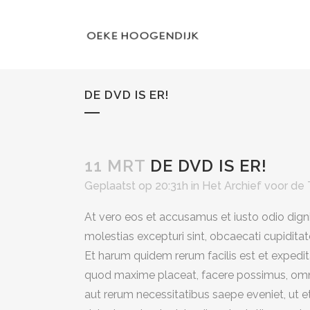
DE DVD IS ER!
11 MRT
DE DVD IS ER!
Geplaatst op 20:31h
in
Het Archief voor de
At vero eos et accusamus et iusto odio dign
molestias excepturi sint, obcaecati cupiditate
Et harum quidem rerum facilis est et expedit
quod maxime placeat, facere possimus, omni
aut rerum necessitatibus saepe eveniet, ut 