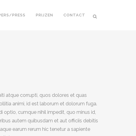
PERS/PRESS
PRIJZEN
CONTACT
ti atque corrupti, quos dolores et quas
ollitia animi, id est laborum et dolorum fuga.
i optio, cumque nihil impedit, quo minus id,
bus autem quibusdam et aut officiis debitis
taque earum rerum hic tenetur a sapiente